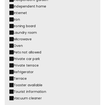
Independent home
Internet
Iron
Ironing board
Laundry room
Microwave
Oven
Pets not allowed
Private car park
Private terrace
Refrigerator
Terrace
Toaster available
Tourist information
Vacuum cleaner