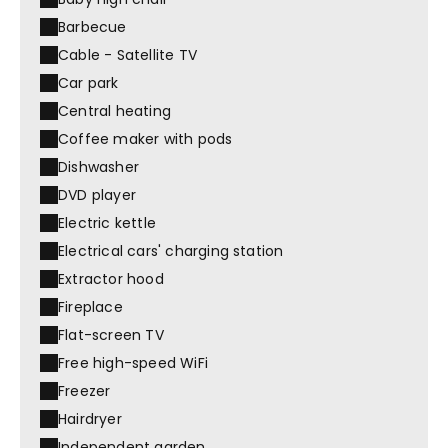
Barbecue
Cable - Satellite TV
Car park
Central heating
Coffee maker with pods
Dishwasher
DVD player
Electric kettle
Electrical cars' charging station
Extractor hood
Fireplace
Flat-screen TV
Free high-speed WiFi
Freezer
Hairdryer
Independent garden